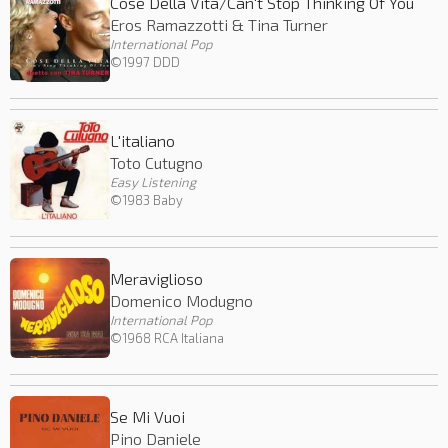
Cose Della Vita/Can't Stop Thinking Of You
Eros Ramazzotti & Tina Turner
International Pop
©1997 DDD
L'italiano
Toto Cutugno
Easy Listening
©1983 Baby
Meraviglioso
Domenico Modugno
International Pop
©1968 RCA Italiana
Se Mi Vuoi
Pino Daniele