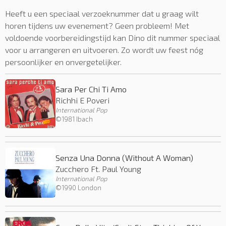
Heeft u een speciaal verzoeknummer dat u graag wilt
horen tijdens uw evenement? Geen probleem! Met
voldoende voorbereidingstijd kan Dino dit nummer speciaal
voor u arrangeren en uitvoeren. Zo wordt uw feest nóg
persoonlijker en onvergetelijker.
Sara Per Chi Ti Amo
Richhi E Poveri
International Pop
©1981 Ibach
Senza Una Donna (Without A Woman)
Zucchero Ft. Paul Young
International Pop
©1990 London