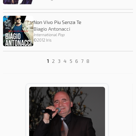
Non Vivo Piu Senza Te
Biagio Antonacci
International Pop
©2012 Iris
1
2
3
4
5
6
7
8