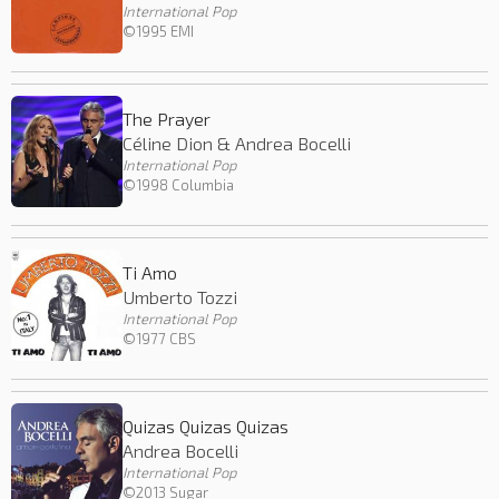
International Pop
©1995 EMI
The Prayer
Céline Dion & Andrea Bocelli
International Pop
©1998 Columbia
Ti Amo
Umberto Tozzi
International Pop
©1977 CBS
Quizas Quizas Quizas
Andrea Bocelli
International Pop
©2013 Sugar